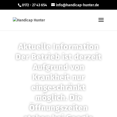
0172 - 27 43 654
info@handicap-hunter.de
Aktuelle Information
Der Betrieb ist derzeit
Aufgrund von
Krankheit nur
eingeschränkt
möglich. Die
Öffnungszeiten