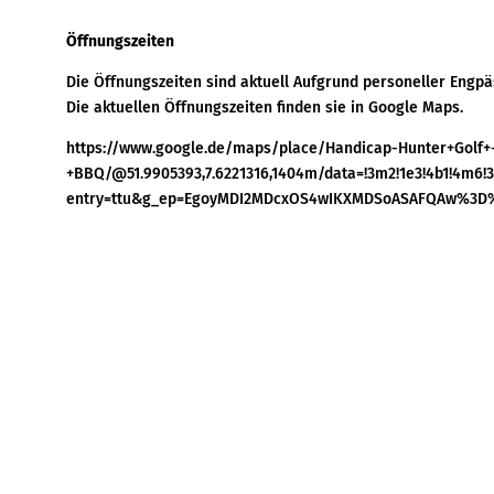
Öffnungszeiten
Die Öffnungszeiten sind aktuell Aufgrund personeller Engpä
Die aktuellen Öffnungszeiten finden sie in Google Maps.
https://www.google.de/maps/place/Handicap-Hunter+Golf+
+BBQ/@51.9905393,7.6221316,1404m/data=!3m2!1e3!4b1!4m6!
entry=ttu&g_ep=EgoyMDI2MDcxOS4wIKXMDSoASAFQAw%3D